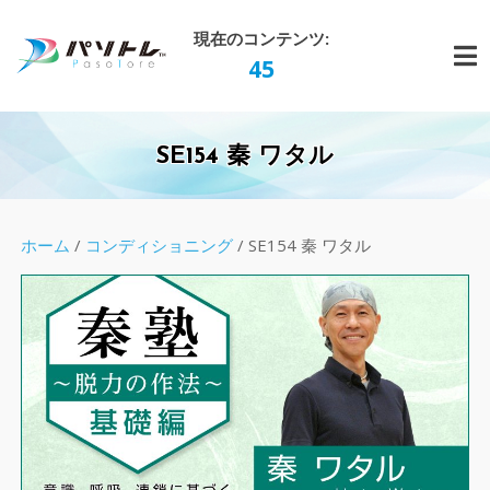
Skip
現在のコンテンツ:
to
45
content
SE154 秦 ワタル
ホーム
/
コンディショニング
/ SE154 秦 ワタル