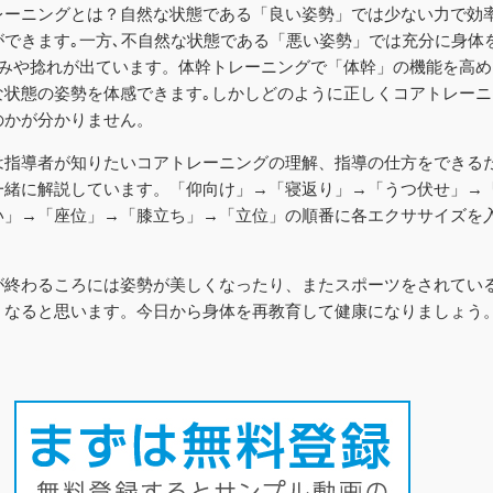
レーニングとは？自然な状態である「良い姿勢」では少ない力で効
ができます｡一方､不自然な状態である「悪い姿勢」では充分に身体
歪みや捻れが出ています。体幹トレーニングで「体幹」の機能を高
な状態の姿勢を体感できます｡しかしどのように正しくコアトレー
のかが分かりません。
は指導者が知りたいコアトレーニングの理解、指導の仕方をできる
一緒に解説しています。「仰向け」→「寝返り」→「うつ伏せ」→
い」→「座位」→「膝立ち」→「立位」の順番に各エクササイズを
が終わるころには姿勢が美しくなったり、またスポーツをされてい
くなると思います。今日から身体を再教育して健康になりましょう