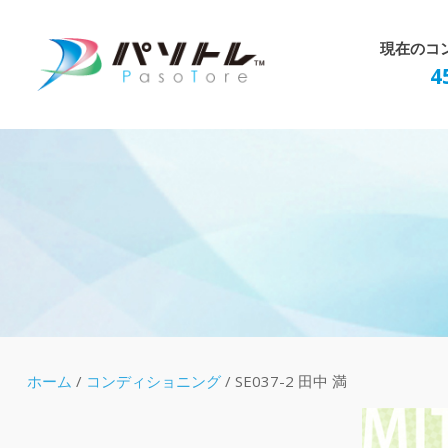
Skip
to
現在のコ
content
4
ホーム
/
コンディショニング
/ SE037-2 田中 満