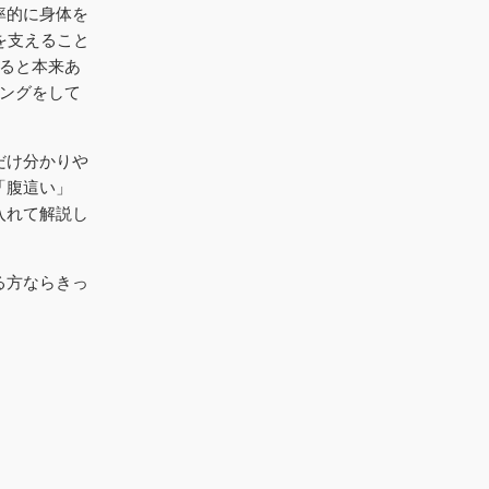
率的に身体を
を支えること
めると本来あ
ニングをして
だけ分かりや
「腹這い」
入れて解説し
る方ならきっ
。