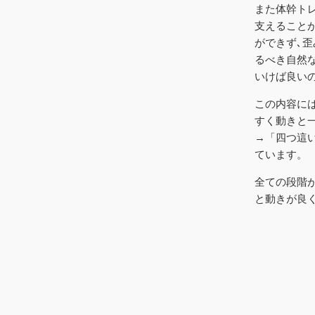
また体幹ト
支えること
ができず､
るべき自然
いけば良い
この内容に
すく動きと
→「四つ這
ています。
全ての段階
と動きが良